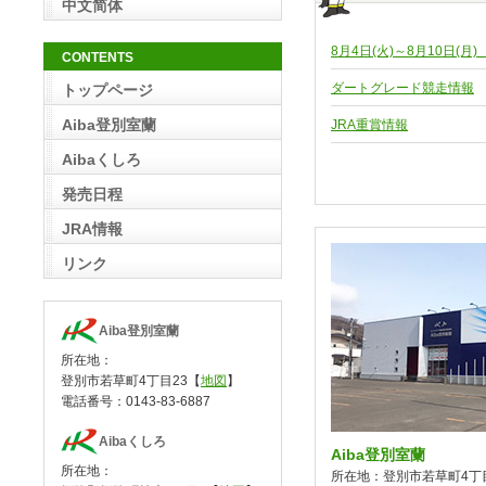
中文简体
8月4日(火)～8月10日(
CONTENTS
ダートグレード競走情報
トップページ
Aiba登別室蘭
JRA重賞情報
Aibaくしろ
発売日程
JRA情報
リンク
Aiba登別室蘭
所在地：
登別市若草町4丁目23【
地図
】
電話番号：0143-83-6887
Aibaくしろ
Aiba登別室蘭
所在地：
所在地：登別市若草町4丁目