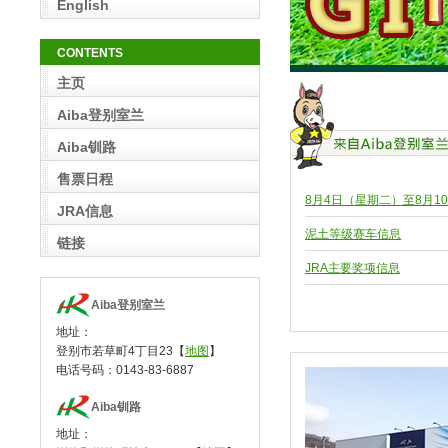
English
CONTENTS
主页
Aiba登别室兰
Aiba钏路
售票日程
8月4日（星期二）至8月
JRA信息
泥土等级赛车信息
链接
JRA主要奖项信息
Aiba登别室兰
地址：
登别市若草町4丁目23【
地图
】
电话号码：0143-83-6887
Aiba钏路
地址：